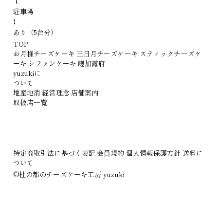
【
駐
車
場
】
あり（5台分）
TOP
お月様チーズケーキ
三日月チーズケーキ
スティックチーズケ
ーキ
シフォンケーキ
嵯加露府
yuzukiに
ついて
地産地消
経営理念
店舗案内
取扱店一覧
特定商取引法に基づく表記
会員規約
個人情報保護方針
送料に
ついて
©️杜の都のチーズケーキ工房 yuzuki