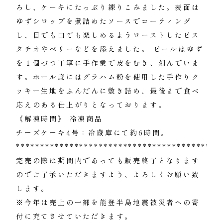
ろし、ケーキにたっぷり練りこみました。表面は
ゆずシロップを煮詰めたソースでコーティング
し、目でも口でも楽しめるようローストしたピス
タチオやベリーなどを添えました。 ピールはゆず
を１個づつ丁寧に手作業で皮をむき、刻んでいま
す。ホール底にはグラハム粉を使用した手作りク
ッキー生地をふんだんに敷き詰め、最後まで食べ
応えのある仕上がりとなっております。
《解凍時間》 冷凍商品
チーズケーキ4号：冷蔵庫にて約6時間。
******************************************
完売の際は期間内であっても販売終了となります
のでご了承いただきますよう、よろしくお願い致
します。
※今年は売上の一部を能登半島地震被災者への寄
付に充てさせていただきます。