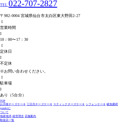
022-707-2827
TEL
〒982-0004 宮城県仙台市太白区東大野田2-27
【
営
業
時
間
】
10：00〜17：30
【
定
休
日
】
不定休
※お問い合わせください。
【
駐
車
場
】
あり（5台分）
TOP
お月様チーズケーキ
三日月チーズケーキ
スティックチーズケーキ
シフォンケーキ
嵯加露府
yuzukiに
ついて
地産地消
経営理念
店舗案内
取扱店一覧